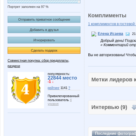
Портрет заполнен на 97 %
Комплименты
Отправить приватное сообщение
1 комплиментов в гостевой 
Добавить в друзья
Елена Исаева
21
Игнорировать
Добрый день! Подск
« Комментарий отр
Сделать подарок
Вы не авторизованы! Чтоб
Совместная покупка: сбор предоплаты,
раздачи
популярность:
22844 место
Метки лидеров
-1 ↓
рейтинг
1141
?
Привилегированный
пользователь
4
уровня
Интервью (9)
Последние
фотогра