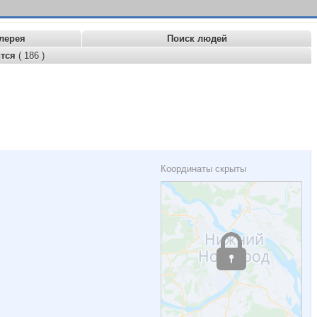
лерея
Поиск людей
ится
( 186 )
Координаты скрыты