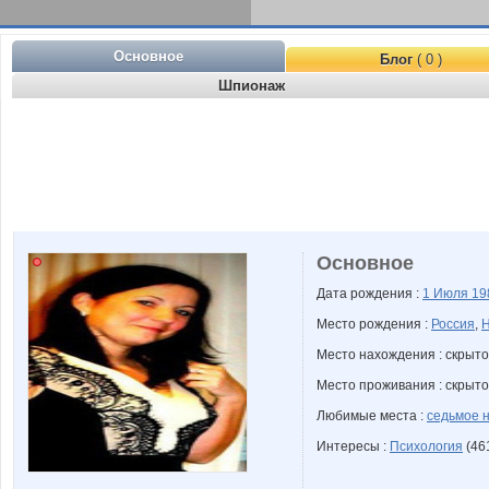
Основное
Блог
( 0 )
Шпионаж
Основное
Дата рождения :
1 Июля
19
Место рождения :
Россия
,
Н
Место нахождения : скрыто
Место проживания : скрыто
Любимые места :
седьмое 
Интересы :
Психология
(461