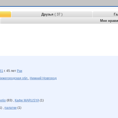
Друзья
( 37 )
Га
Мне нрав
81
г. 45 лет
Рак
ижегородская обл.
,
Нижний Новгород
небо
(83) ,
Кафе MARUSYA
(1)
) ,
палатки
(1)