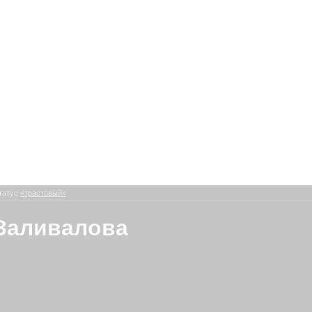
татус
«трастовый»
Заливалова