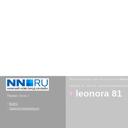
Персональный сайт пользователя
leon
портрет № 151246 зарегистрирован боле
leonora 81
Привет, Гость !
-
Войти
-
Зарегистрироваться