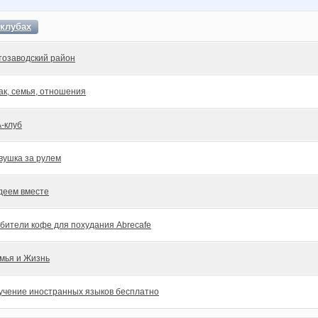
клубах
тозаводский район
ак, семья, отношения
A-клуб
вушка за рулем
деем вместе
бители кофе для похудания Abrecafe
мья и Жизнь
учение иностранных языков бесплатно