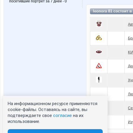
посетившие портрет за 7 дней - 0
leonora 81 состоит в
Ав
Бр
KI
Де
Ху
Лю
На информационном ресурсе применяются
Се
cookie-файлы. Оставаясь на сайте, вы
подтверждаете свое
согласие
на их
использование.
Из