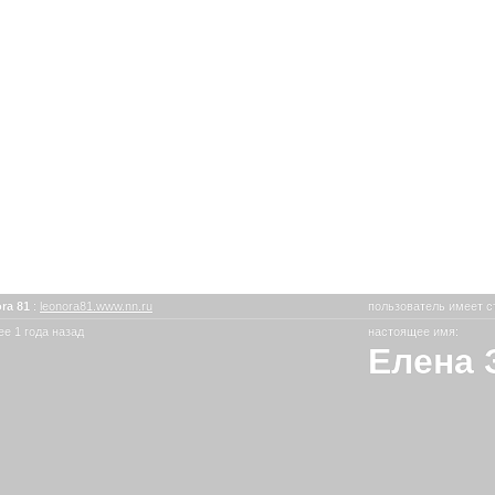
ora 81
:
leonora81.www.nn.ru
пользователь имеет с
е 1 года назад
настоящее имя:
Елена 